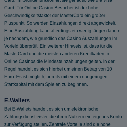
Card. Im Grunde funktioniert sie genauso wie die Visa
Card. Für Online Casino Besucher ist der hohe
Geschwindigkeitsfaktor der MasterCard ein großer
Pluspunkt. So werden Einzahlungen direkt abgewickelt.
Eine Auszahlung kann allerdings ein wenig länger dauern,
je nachdem, wie gründlich das Casino Auszahlungen im
Vorfeld überprüft. Ein weiterer Hinweis ist, dass für die
MasterCard und die meisten anderen Kreditkarten in
Online Casinos die Mindesteinzahlungen gelten. In der
Regel handelt es sich hierbei um einen Betrag von 10
Euro. Es ist möglich, bereits mit einem nur geringen
Startkapital mit dem Spielen zu beginnen.
E-Wallets
Bei E-Wallets handelt es sich um elektronische
Zahlungsdienstleister, die ihren Nutzern ein eigenes Konto
zur Verfügung stellen. Zentrale Vorteile sind die hohe