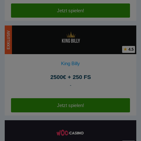
Jetzt spielen!
EXKLUSIV
★
4.5
King Billy
2500€ + 250 FS
-
Jetzt spielen!