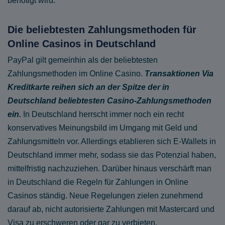
benötigt wird.
Die beliebtesten Zahlungsmethoden für
Online Casinos in Deutschland
PayPal gilt gemeinhin als der beliebtesten
Zahlungsmethoden im Online Casino.
Transaktionen Via
Kreditkarte reihen sich an der Spitze der in
Deutschland beliebtesten Casino-Zahlungsmethoden
ein.
In Deutschland herrscht immer noch ein recht
konservatives Meinungsbild im Umgang mit Geld und
Zahlungsmitteln vor. Allerdings etablieren sich E-Wallets in
Deutschland immer mehr, sodass sie das Potenzial haben,
mittelfristig nachzuziehen. Darüber hinaus verschärft man
in Deutschland die Regeln für Zahlungen in Online
Casinos ständig. Neue Regelungen zielen zunehmend
darauf ab, nicht autorisierte Zahlungen mit Mastercard und
Visa zu erschweren oder gar zu verbieten.