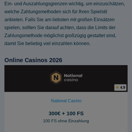
Ein- und Auszahlungsgrenzen wichtig, um einzuschätzen,
welche Zahlungsmethoden sich für Ihren Spielstil
anbieten. Falls Sie am liebsten mit großen Einsätzen
spielen, sollten Sie darauf achten, dass die Limits der
Zahlungsmethode möglichst großzügig gestaltet sind,
damit Sie beliebig viel einzahlen können.
Online Casinos 2026
★
4.9
National Casino
300€ + 100 FS
100 FS ohne Einzahlung