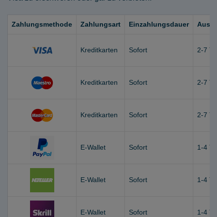
Zahlungsmethode
Zahlungsart
Einzahlungsdauer
Ausza
Kreditkarten
Sofort
2-7 T
Kreditkarten
Sofort
2-7 T
Kreditkarten
Sofort
2-7 T
E-Wallet
Sofort
1-4 T
E-Wallet
Sofort
1-4 T
E-Wallet
Sofort
1-4 T