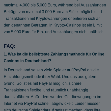
maximal 4.000 bis 5.000 Euro, während bei Auszahlungen
Beträge von maximal 3.000 Euro am Stück möglich sind.
Transaktionen mit Kryptowährungen orientieren sich an
den genannten Beträgen. In Krypto-Casinos ist ein Limit
von 5.000 Euro für Ein- und Auszahlungen nicht unüblich.
FAQ:
1. Was ist die beliebteste Zahlungsmethode für Online
Casinos in Deutschland?
In Deutschland setzen viele Spieler auf PayPal als die
Einzahlungsmethode ihrer Wahl. Und das aus gutem
Grund. So ist es mit PayPal möglich, sichere
Transaktionen flexibel und räumlich unabhängig
durchzuführen. Außerdem werden Geldbewegungen im
Internet via PayPal schnell abgewickelt. Leider müssen
sich deutsche Spieler darauf gefasst machen, dass ihre