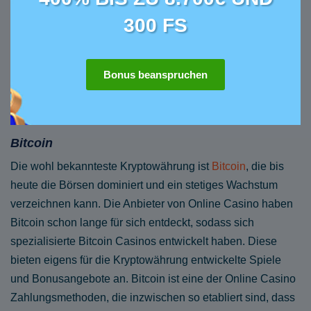
Anonymität, Geschwindigkeit und Sicherheit mit sich.
300 FS
Bonus beanspruchen
Bitcoin
Die wohl bekannteste Kryptowährung ist
Bitcoin
, die bis
heute die Börsen dominiert und ein stetiges Wachstum
verzeichnen kann. Die Anbieter von Online Casino haben
Bitcoin schon lange für sich entdeckt, sodass sich
spezialisierte Bitcoin Casinos entwickelt haben. Diese
bieten eigens für die Kryptowährung entwickelte Spiele
und Bonusangebote an. Bitcoin ist eine der Online Casino
Zahlungsmethoden, die inzwischen so etabliert sind, dass