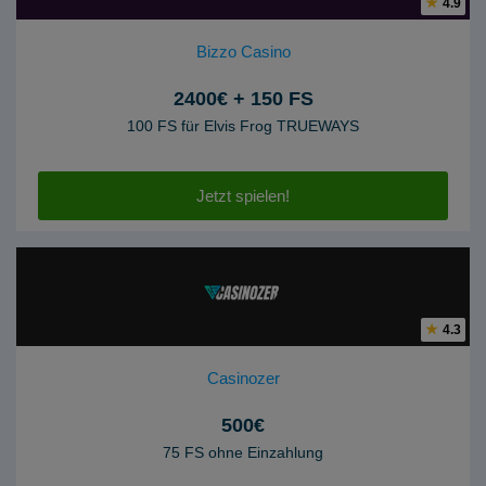
★
4.9
Bizzo Casino
2400€ + 150 FS
100 FS für Elvis Frog TRUEWAYS
Jetzt spielen!
★
4.3
Casinozer
500€
75 FS ohne Einzahlung