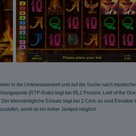
pieler in die Unterwasserwelt und auf die Suche nach mystische
lungsquote (RTP-Rate) liegt bei 95,1 Prozent. Lord of the Oc
 Der kleinstmögliche Einsatz liegt bei 2 Cent, es sind Einsätze 
inzustufen, somit ist ein hoher Jackpot möglich.