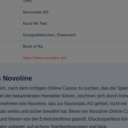
1980
Novomatic AG
Rund 90 Titel
Gumpoldskirchen, Österreich
Book of Ra
https://www.novoline.de/
s Novoline
sich, nach dem richtigen Online Casino zu suchen, das die Spie
tel der bekanntesten Hersteller führen, zeichnen sich durch hoh
ternehmen wie Novoline, das zur Novomatic AG gehört, nicht mit
als seriös und sicher bewährt hat. Bevor ein Novoline Online C
 und Nieren von der Entwicklerfirma geprüft. Glücksspielfans k
aten anbietet, auf sichere Spielbedingungen und faire