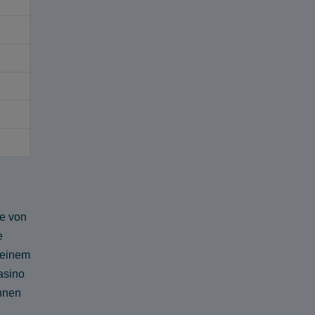
le von
e
 einem
asino
önnen