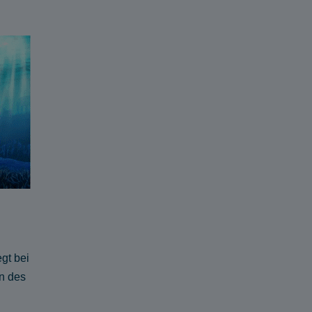
gt bei
n des