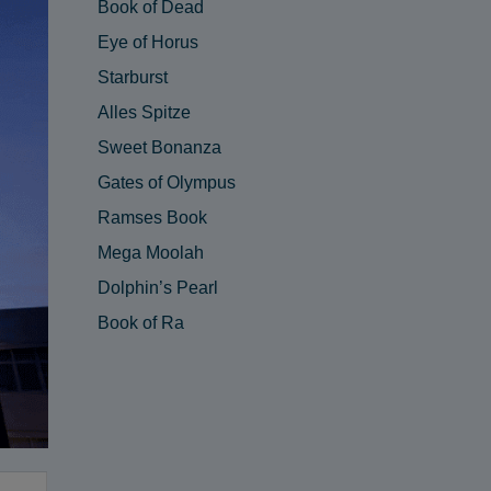
Book of Dead
Eye of Horus
Starburst
Alles Spitze
Sweet Bonanza
Gates of Olympus
Ramses Book
Mega Moolah
Dolphin’s Pearl
Book of Ra