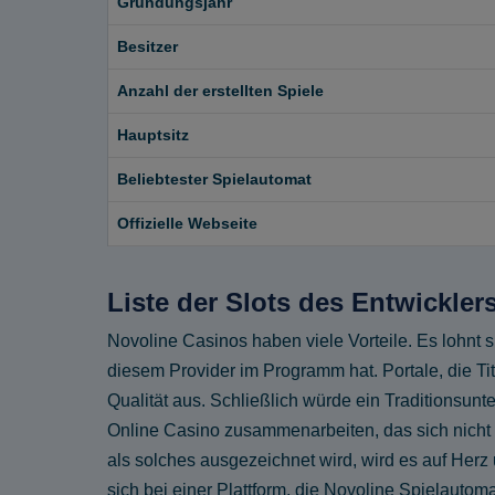
Gründungsjahr
Besitzer
Anzahl der erstellten Spiele
Hauptsitz
Beliebtester Spielautomat
Offizielle Webseite
Liste der Slots des Entwickler
Novoline Casinos haben viele Vorteile. Es lohnt 
diesem Provider im Programm hat. Portale, die Ti
Qualität aus. Schließlich würde ein Traditionsun
Online Casino zusammenarbeiten, das sich nicht 
als solches ausgezeichnet wird, wird es auf Herz
sich bei einer Plattform, die Novoline Spielautom