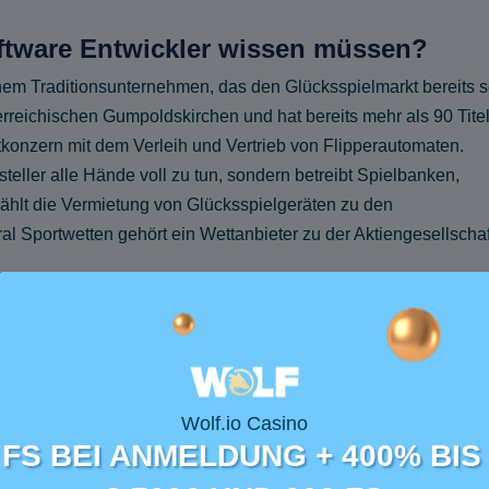
ftware Entwickler wissen müssen?
em Traditionsunternehmen, das den Glücksspielmarkt bereits s
erreichischen Gumpoldskirchen und hat bereits mehr als 90 Titel
tkonzern mit dem Verleih und Vertrieb von Flipperautomaten.
steller alle Hände voll zu tun, sondern betreibt Spielbanken,
ählt die Vermietung von Glücksspielgeräten zu den
 Sportwetten gehört ein Wettanbieter zu der Aktiengesellschaf
Beschäftigte registriert und einen Umsatz von 1,8 Milliarden E
 dem Hause der Novomatic AG, zu der Novoline gehört, in mehr
 der Konzern zu den populärsten Herstellern für Casino-Softwa
ten Kassenschlager geliefert.
Wolf.io Casino
 FS BEI ANMELDUNG + 400% BIS
ten von Novoline