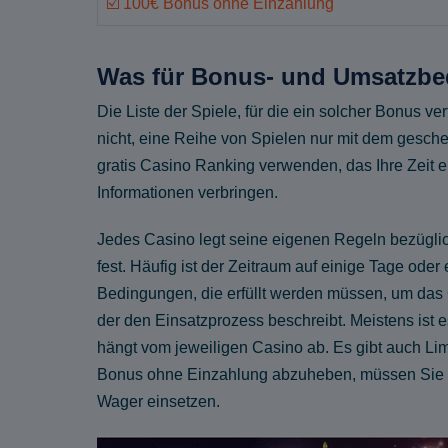
☑️ 100€ Bonus ohne Einzahlung
Was für Bonus- und Umsatzbed
Die Liste der Spiele, für die ein solcher Bonus ve
nicht, eine Reihe von Spielen nur mit dem gesch
gratis Casino Ranking verwenden, das Ihre Zeit e
Informationen verbringen.
Jedes Casino legt seine eigenen Regeln bezügl
fest. Häufig ist der Zeitraum auf einige Tage ode
Bedingungen, die erfüllt werden müssen, um das 
der den Einsatzprozess beschreibt. Meistens ist e
hängt vom jeweiligen Casino ab. Es gibt auch L
Bonus ohne Einzahlung abzuheben, müssen Sie si
Wager einsetzen.