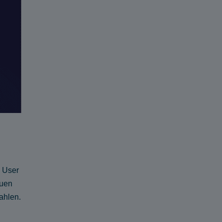
e User
euen
ahlen.