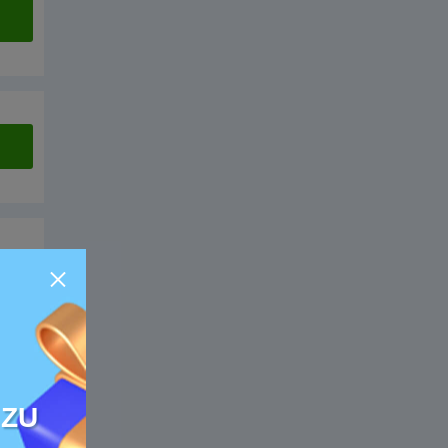
 ZU
ommen