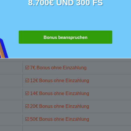
8.700€ UND 300 FS
en. Um diese Vorteile voll auszuschöpfen, ist eine einfache
lung Casino
kann dies über die E-Mail-Adresse, die Telefonnu
rden. Dies sind die wichtigsten Anmeldedaten. Sie müssen sich
o sicherer. Als letzten Schritt sollten Sie den Bonus Code eing
Bonus beanspruchen
oses Geld erhalten?
☑️ 7€ Bonus ohne Einzahlung
☑️ 12€ Bonus ohne Einzahlung
☑️ 14€ Bonus ohne Einzahlung
☑️ 20€ Bonus ohne Einzahlung
☑️ 50€ Bonus ohne Einzahlung