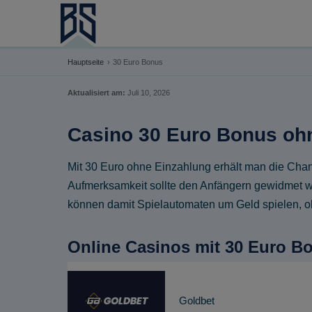
Hauptseite
›
30 Euro Bonus
Aktualisiert am:
Juli 10, 2026
Casino 30 Euro Bonus oh
Mit 30 Euro ohne Einzahlung erhält man die Chan
Aufmerksamkeit sollte den Anfängern gewidmet we
können damit Spielautomaten um Geld spielen, ohn
Online Casinos mit 30 Euro B
Goldbet