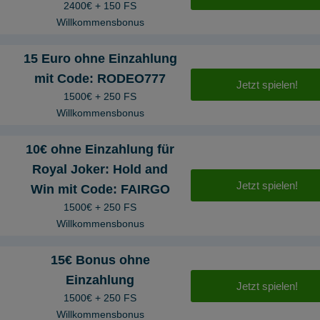
2400€ + 150 FS
Willkommensbonus
15 Euro ohne Einzahlung
mit Code: RODEO777
Jetzt spielen!
1500€ + 250 FS
Willkommensbonus
10€ ohne Einzahlung für
Royal Joker: Hold and
Jetzt spielen!
Win mit Code: FAIRGO
1500€ + 250 FS
Willkommensbonus
15€ Bonus ohne
Einzahlung
Jetzt spielen!
1500€ + 250 FS
Willkommensbonus