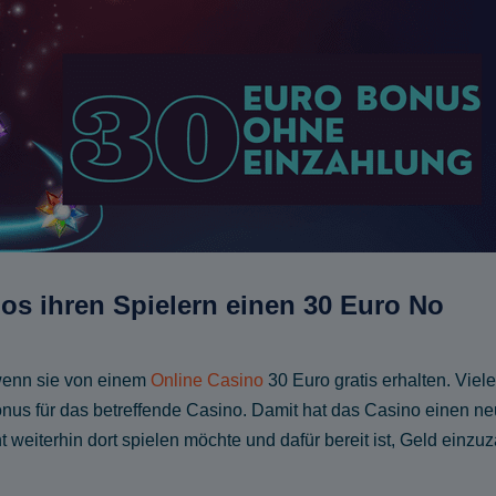
s ihren Spielern einen 30 Euro No
 wenn sie von einem
Online Casino
30 Euro gratis erhalten. Viel
us für das betreffende Casino. Damit hat das Casino einen n
eiterhin dort spielen möchte und dafür bereit ist, Geld einzuz