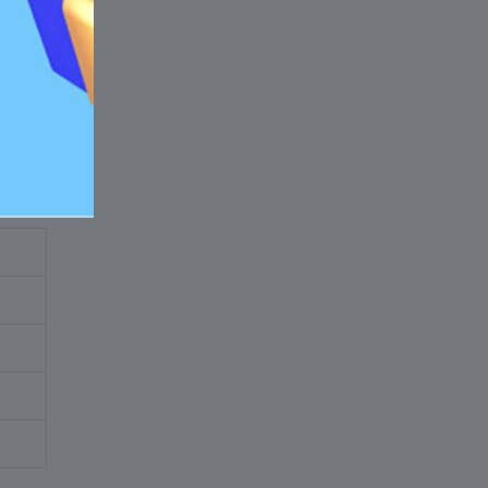
mmer
 auch
eben,