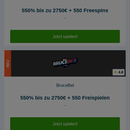
550% bis zu 2750€ + 550 Freespins
-
Jetzt spielen!
NEU
★
4.8
BruceBet
550% bis zu 2750€ + 550 Freispielen
-
Jetzt spielen!