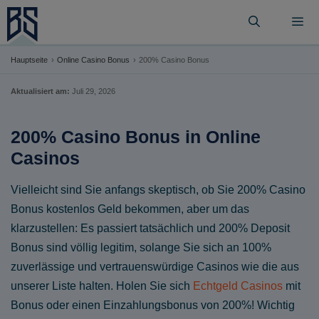
Search
Hauptseite
›
Online Casino Bonus
›
200% Casino Bonus
Aktualisiert am:
Juli 29, 2026
200% Casino Bonus in Online
Casinos
Vielleicht sind Sie anfangs skeptisch, ob Sie 200% Casino
Bonus kostenlos Geld bekommen, aber um das
klarzustellen: Es passiert tatsächlich und 200% Deposit
Bonus sind völlig legitim, solange Sie sich an 100%
zuverlässige und vertrauenswürdige Casinos wie die aus
unserer Liste halten. Holen Sie sich
Echtgeld Casinos
mit
Bonus oder einen Einzahlungsbonus von 200%! Wichtig