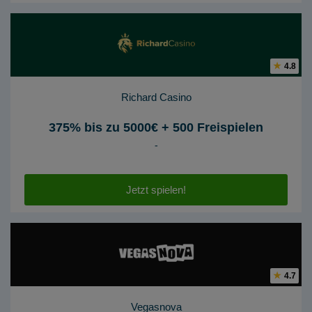
★
4.8
Richard Casino
375% bis zu 5000€ + 500 Freispielen
-
Jetzt spielen!
★
4.7
Vegasnova