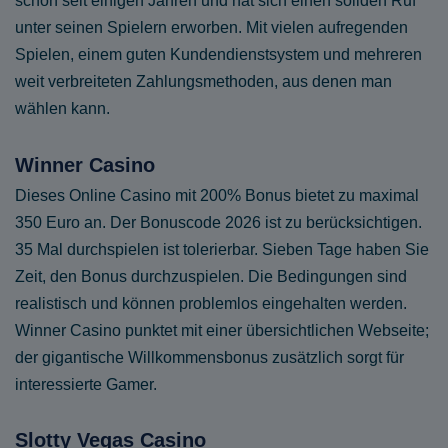
schon seit einigen Jahren und hat sich einen soliden Ruf
unter seinen Spielern erworben. Mit vielen aufregenden
Spielen, einem guten Kundendienstsystem und mehreren
weit verbreiteten Zahlungsmethoden, aus denen man
wählen kann.
Winner Casino
Dieses Online Casino mit 200% Bonus bietet zu maximal
350 Euro an. Der Bonuscode 2026 ist zu berücksichtigen.
35 Mal durchspielen ist tolerierbar. Sieben Tage haben Sie
Zeit, den Bonus durchzuspielen. Die Bedingungen sind
realistisch und können problemlos eingehalten werden.
Winner Casino punktet mit einer übersichtlichen Webseite;
der gigantische Willkommensbonus zusätzlich sorgt für
interessierte Gamer.
Slotty Vegas Casino