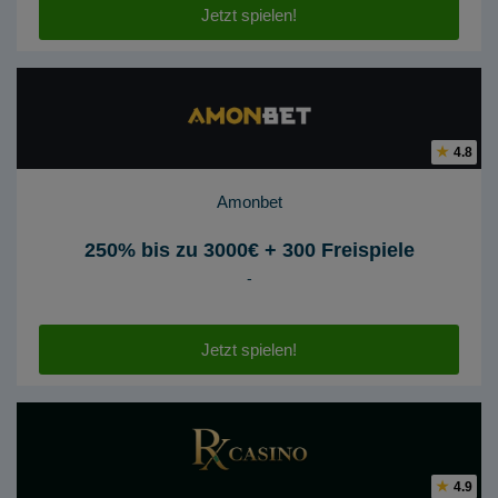
Jetzt spielen!
★
4.8
Amonbet
250% bis zu 3000€ + 300 Freispiele
-
Jetzt spielen!
★
4.9