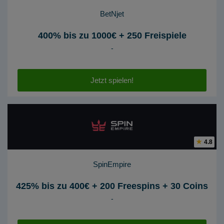
BetNjet
400% bis zu 1000€ + 250 Freispiele
-
Jetzt spielen!
★
4.8
SpinEmpire
425% bis zu 400€ + 200 Freespins + 30 Coins
-