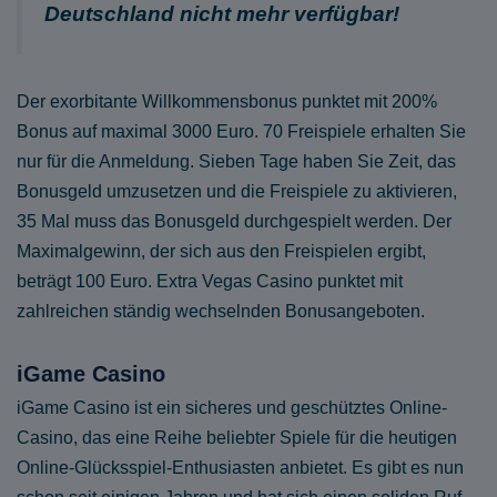
Deutschland nicht mehr verfügbar!
Der exorbitante Willkommensbonus punktet mit 200%
Bonus auf maximal 3000 Euro. 70 Freispiele erhalten Sie
nur für die Anmeldung. Sieben Tage haben Sie Zeit, das
Bonusgeld umzusetzen und die Freispiele zu aktivieren,
35 Mal muss das Bonusgeld durchgespielt werden. Der
Maximalgewinn, der sich aus den Freispielen ergibt,
beträgt 100 Euro. Extra Vegas Casino punktet mit
zahlreichen ständig wechselnden Bonusangeboten.
iGame Casino
iGame Casino ist ein sicheres und geschütztes Online-
Casino, das eine Reihe beliebter Spiele für die heutigen
Online-Glücksspiel-Enthusiasten anbietet. Es gibt es nun