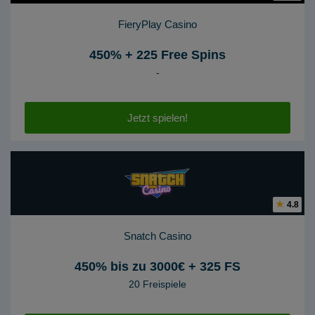
FieryPlay Casino
450% + 225 Free Spins
-
Jetzt spielen!
★
4.8
Snatch Casino
450% bis zu 3000€ + 325 FS
20 Freispiele