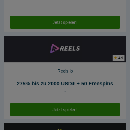
-
Jetzt spielen!
★
4.9
Reels.io
275% bis zu 2000 USD₮ + 50 Freespins
-
Jetzt spielen!