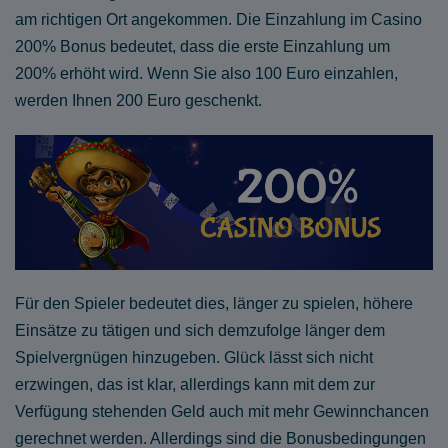
am richtigen Ort angekommen. Die Einzahlung im Casino
200% Bonus bedeutet, dass die erste Einzahlung um
200% erhöht wird. Wenn Sie also 100 Euro einzahlen,
werden Ihnen 200 Euro geschenkt.
Für den Spieler bedeutet dies, länger zu spielen, höhere
Einsätze zu tätigen und sich demzufolge länger dem
Spielvergnügen hinzugeben. Glück lässt sich nicht
erzwingen, das ist klar, allerdings kann mit dem zur
Verfügung stehenden Geld auch mit mehr Gewinnchancen
gerechnet werden. Allerdings sind die Bonusbedingungen