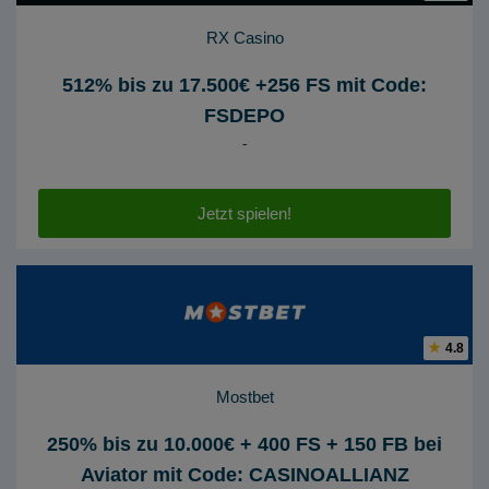
RX Casino
512% bis zu 17.500€ +256 FS mit Code:
FSDEPO
-
Jetzt spielen!
★
4.8
Mostbet
250% bis zu 10.000€ + 400 FS + 150 FB bei
Aviator mit Code: CASINOALLIANZ