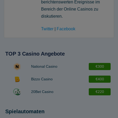
berichtenswerten Ereignisse im
Bereich der Online Casinos zu
diskutieren.
Twitter
|
Facebook
TOP 3 Casino Angebote
National Casino
€300
Bizzo Casino
€400
20Bet Casino
€220
Spielautomaten