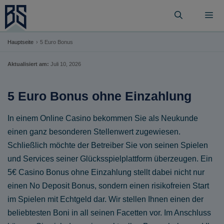
Search
Hauptseite
›
5 Euro Bonus
Aktualisiert am:
Juli 10, 2026
5 Euro Bonus ohne Einzahlung
In einem Online Casino bekommen Sie als Neukunde
einen ganz besonderen Stellenwert zugewiesen.
Schließlich möchte der Betreiber Sie von seinen Spielen
und Services seiner Glücksspielplattform überzeugen. Ein
5€ Casino Bonus ohne Einzahlung stellt dabei nicht nur
einen No Deposit Bonus, sondern einen risikofreien Start
im Spielen mit Echtgeld dar. Wir stellen Ihnen einen der
beliebtesten Boni in all seinen Facetten vor. Im Anschluss