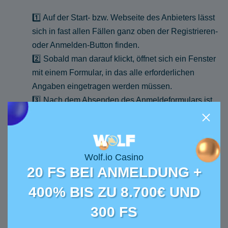
1️⃣ Auf der Start- bzw. Webseite des Anbieters lässt
sich in fast allen Fällen ganz oben der Registrieren-
oder Anmelden-Button finden.
2️⃣ Sobald man darauf klickt, öffnet sich ein Fenster
mit einem Formular, in das alle erforderlichen
Angaben eingetragen werden müssen.
3️⃣ Nach dem Absenden des Anmeldeformulars ist
das Casinokonto bereits eröffnet und man kann
nachschauen, ob der 5 Euro Bonus ohne Anzahlung
aktiviert wurde. Das Guthaben der Bonusprämie
wird immer sofort angezeigt.
Wolf.io Casino
20 FS BEI ANMELDUNG +
4️⃣ Sollte dies nicht so sein, dann kann man sich an
den Kundensupport wenden, der sich um die
400% BIS ZU 8.700€ UND
Aktivierung kümmert.
300 FS
Bedingungen und Konditionen für den 5€