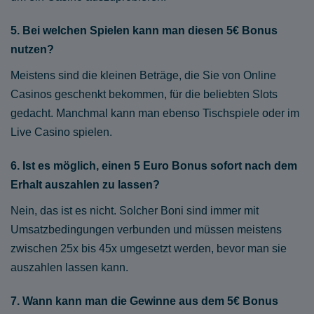
5. Bei welchen Spielen kann man diesen 5€ Bonus
nutzen?
Meistens sind die kleinen Beträge, die Sie von Online
Casinos geschenkt bekommen, für die beliebten Slots
gedacht. Manchmal kann man ebenso Tischspiele oder im
Live Casino spielen.
6. Ist es möglich, einen 5 Euro Bonus sofort nach dem
Erhalt auszahlen zu lassen?
Nein, das ist es nicht. Solcher Boni sind immer mit
Umsatzbedingungen verbunden und müssen meistens
zwischen 25x bis 45x umgesetzt werden, bevor man sie
auszahlen lassen kann.
7. Wann kann man die Gewinne aus dem 5€ Bonus