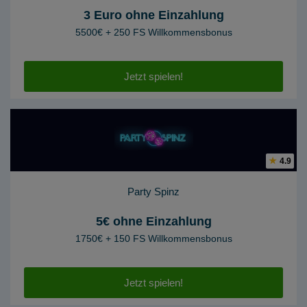
3 Euro ohne Einzahlung
5500€ + 250 FS Willkommensbonus
Jetzt spielen!
★
4.9
Party Spinz
5€ ohne Einzahlung
1750€ + 150 FS Willkommensbonus
Jetzt spielen!