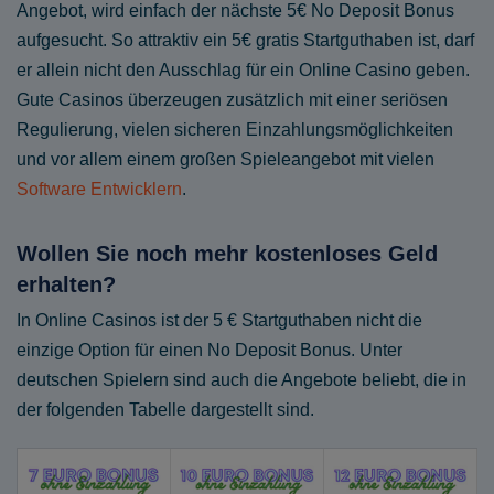
Angebot, wird einfach der nächste 5€ No Deposit Bonus
aufgesucht. So attraktiv ein 5€ gratis Startguthaben ist, darf
er allein nicht den Ausschlag für ein Online Casino geben.
Gute Casinos überzeugen zusätzlich mit einer seriösen
Regulierung, vielen sicheren Einzahlungsmöglichkeiten
und vor allem einem großen Spieleangebot mit vielen
Software Entwicklern
.
Wollen Sie noch mehr kostenloses Geld
erhalten?
In Online Casinos ist der 5 € Startguthaben nicht die
einzige Option für einen No Deposit Bonus. Unter
deutschen Spielern sind auch die Angebote beliebt, die in
der folgenden Tabelle dargestellt sind.