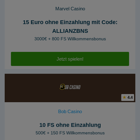
Marvel Casino
15 Euro ohne Einzahlung mit Code:
ALLIANZBNS
3000€ + 800 FS Willkommensbonus
Jetzt spielen!
★
4.4
Bob Casino
10 FS ohne Einzahlung
500€ + 150 FS Willkommensbonus