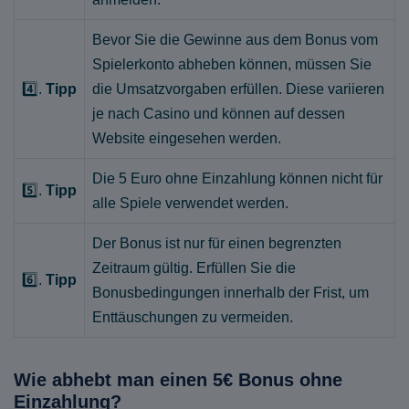
Bevor Sie die Gewinne aus dem Bonus vom
Spielerkonto abheben können, müssen Sie
4️⃣.
Tipp
die Umsatzvorgaben erfüllen. Diese variieren
je nach Casino und können auf dessen
Website eingesehen werden.
Die 5 Euro ohne Einzahlung können nicht für
5️⃣.
Tipp
alle Spiele verwendet werden.
Der Bonus ist nur für einen begrenzten
Zeitraum gültig. Erfüllen Sie die
6️⃣.
Tipp
Bonusbedingungen innerhalb der Frist, um
Enttäuschungen zu vermeiden.
Wie abhebt man einen 5€ Bonus ohne
Einzahlung?