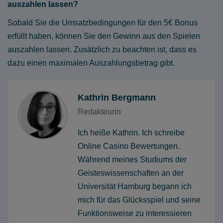
auszahlen lassen?
Sobald Sie die Umsatzbedingungen für den 5€ Bonus
erfüllt haben, können Sie den Gewinn aus den Spielen
auszahlen lassen. Zusätzlich zu beachten ist, dass es
dazu einen maximalen Auszahlungsbetrag gibt.
Kathrin Bergmann
Redakteurin
Ich heiße Kathrin. Ich schreibe
Online Casino Bewertungen.
Während meines Studiums der
Geisteswissenschaften an der
Universität Hamburg begann ich
mich für das Glücksspiel und seine
Funktionsweise zu interessieren