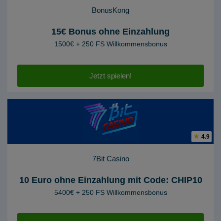
BonusKong
15€ Bonus ohne Einzahlung
1500€ + 250 FS Willkommensbonus
Jetzt spielen!
★
4.9
7Bit Casino
10 Euro ohne Einzahlung mit Code: CHIP10
5400€ + 250 FS Willkommensbonus