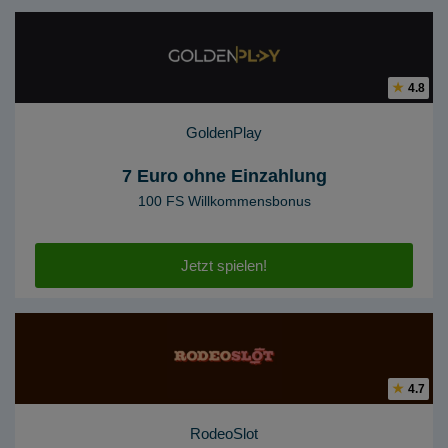
★
4.8
GoldenPlay
7 Euro ohne Einzahlung
100 FS Willkommensbonus
Jetzt spielen!
★
4.7
RodeoSlot