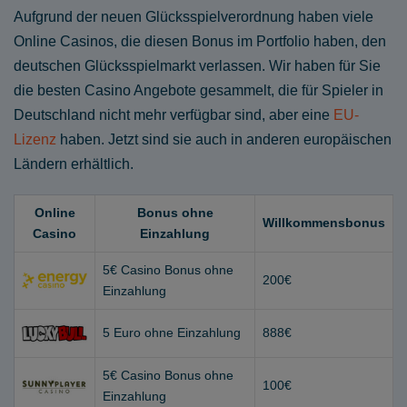
Aufgrund der neuen Glücksspielverordnung haben viele
Online Casinos, die diesen Bonus im Portfolio haben, den
deutschen Glücksspielmarkt verlassen. Wir haben für Sie
die besten Casino Angebote gesammelt, die für Spieler in
Deutschland nicht mehr verfügbar sind, aber eine
EU-
Lizenz
haben. Jetzt sind sie auch in anderen europäischen
Ländern erhältlich.
Online
Bonus ohne
Willkommensbonus
Casino
Einzahlung
5€ Casino Bonus ohne
200€
Einzahlung
5 Euro ohne Einzahlung
888€
5€ Casino Bonus ohne
100€
Einzahlung