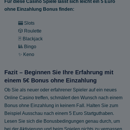
Für diese Casino Spiele lässt sich leicht ein 5 Euro
ohne Einzahlung Bonus finden:
🎰 Slots
🎲 Roulette
🃏 Blackjack
🎱 Bingo
✨ Keno
Fazit – Beginnen Sie Ihre Erfahrung mit
einem 5€ Bonus ohne Einzahlung
Ob Sie als neuer oder erfahrener Spieler auf ein neues
Online Casino treffen, schmälert den Wunsch nach einem
Bonus ohne Einzahlung in keinem Fall. Halten Sie zum
Beispiel Ausschau nach einem 5 Euro Startguthaben.
Lesen Sie sich die Bonusbedingungen genau durch, um
bei der Aktivierung und beim Spielen nichts zu verpassen.