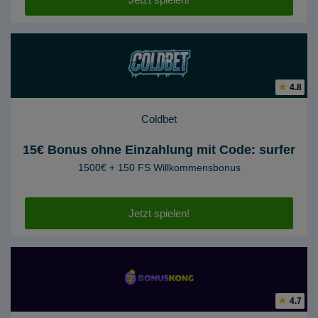
★
4.8
Coldbet
15€ Bonus ohne Einzahlung mit Code: surfer
1500€ + 150 FS Willkommensbonus
Jetzt spielen!
★
4.7