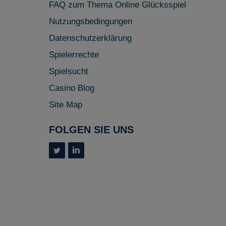
FAQ zum Thema Online Glücksspiel
Nutzungsbedingungen
Datenschutzerklärung
Spielerrechte
Spielsucht
Casino Blog
Site Map
FOLGEN SIE UNS