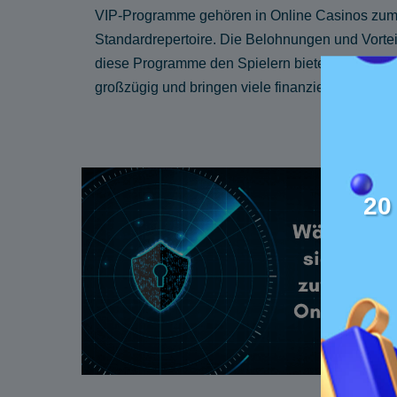
VIP-Programme gehören in Online Casinos zu
Standardrepertoire. Die Belohnungen und Vortei
diese Programme den Spielern bieten, sind oft 
großzügig und bringen viele finanzielle …
Mehr 
20