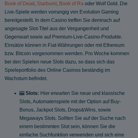
Book of Dead
,
Starburst
,
Book of Ra
oder Wolf Gold. Die
Live-Spiele werden vorrangig von Evolution Gaming
bereitgestellt. In dem Casino treffen Sie demnach auf
angesagte Slot-Titel aus der Vergangenheit und
Gegenwart sowie auf Premium-Live-Casino-Produkte.
Einsätze können in Fiat-Währungen oder mit Ethereum
bzw. Bitcoin vorgenommen werrden. Pro Woche kommen
bei den Spielen neue Slots dazu, so dass sich das
Spieleportfolio des Online Casinos beständig im
Wachstum befindet.
🎰
Slots:
Hier erwarten Sie neue und klassische
Slots, Automatenspiele mit der Option auf Buy-
Bonus, Jackpot Slots, Drops&Wins, sowie
Megaways Slots. Sollten Sie auf der Suche nach
einem bestimmten Slot sein, können Sie die
einfache Suchfunktion verwenden und sich eine