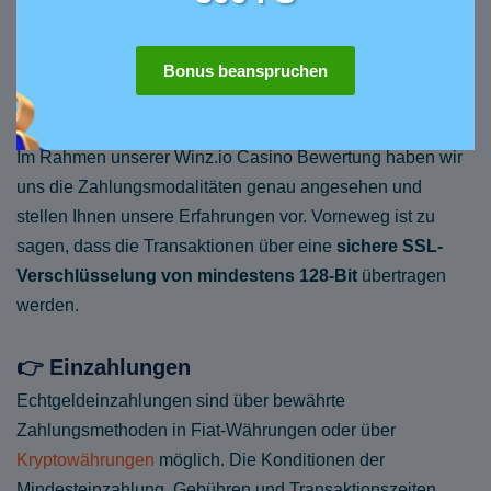
unterwegs verwenden.
Bonus beanspruchen
Welche Zahlungsmethoden sind im Winz.io
Casino verfügbar?
Im Rahmen unserer Winz.io Casino Bewertung haben wir
uns die Zahlungsmodalitäten genau angesehen und
stellen Ihnen unsere Erfahrungen vor. Vorneweg ist zu
sagen, dass die Transaktionen über eine
sichere SSL-
Verschlüsselung von mindestens 128-Bit
übertragen
werden.
👉 Einzahlungen
Echtgeldeinzahlungen sind über bewährte
Zahlungsmethoden in Fiat-Währungen oder über
Kryptowährungen
möglich. Die Konditionen der
Mindesteinzahlung, Gebühren und Transaktionszeiten