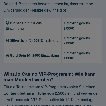
Bargeld. Besonders hervorzuheben ist, dass es keine
Limitierung der Freispielgewinne gjbt.
🥉 Bronze Spin für 20€
⭐ Maximalgewinn
Einzahlung
1.000€
⭐ Maximalgewinn
🥈 Silber Spin für 50€ Einzahlung
2.000€
⭐ Maximalgewinn
🥇 Gold Spin für 100€ Einzahlung
1.000€
Winz.io Casino VIP-Programm: Wie kann
man Mitglied werden?
Für die Teilnahme am VIP-Programm zahlen Sie
einen
Echtgeldbetrag in Höhe von 2.500€
ein und verwenden
den Promocode VIP. Sie erhalten für 14 Tage montags