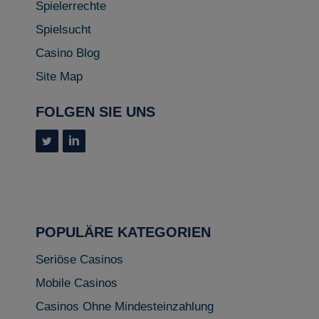
Spielerrechte
Spielsucht
Casino Blog
Site Map
FOLGEN SIE UNS
POPULÄRE KATEGORIEN
Seriöse Casinos
Mobile Casinos
Casinos Ohne Mindesteinzahlung