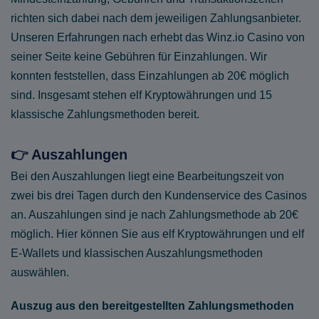
richten sich dabei nach dem jeweiligen Zahlungsanbieter.
Unseren Erfahrungen nach erhebt das Winz.io Casino von
seiner Seite keine Gebühren für Einzahlungen. Wir
konnten feststellen, dass Einzahlungen ab 20€ möglich
sind. Insgesamt stehen elf Kryptowährungen und 15
klassische Zahlungsmethoden bereit.
👉 Auszahlungen
Bei den Auszahlungen liegt eine Bearbeitungszeit von
zwei bis drei Tagen durch den Kundenservice des Casinos
an. Auszahlungen sind je nach Zahlungsmethode ab 20€
möglich. Hier können Sie aus elf Kryptowährungen und elf
E-Wallets und klassischen Auszahlungsmethoden
auswählen.
Auszug aus den bereitgestellten Zahlungsmethoden