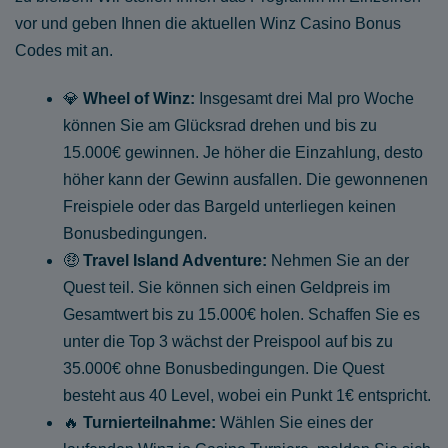
vor und geben Ihnen die aktuellen Winz Casino Bonus
Codes mit an.
💎
Wheel of Winz:
Insgesamt drei Mal pro Woche
können Sie am Glücksrad drehen und bis zu
15.000€ gewinnen. Je höher die Einzahlung, desto
höher kann der Gewinn ausfallen. Die gewonnenen
Freispiele oder das Bargeld unterliegen keinen
Bonusbedingungen.
🤑
Travel Island Adventure:
Nehmen Sie an der
Quest teil. Sie können sich einen Geldpreis im
Gesamtwert bis zu 15.000€ holen. Schaffen Sie es
unter die Top 3 wächst der Preispool auf bis zu
35.000€ ohne Bonusbedingungen. Die Quest
besteht aus 40 Level, wobei ein Punkt 1€ entspricht.
🔥
Turnierteilnahme:
Wählen Sie eines der