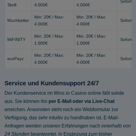
Sofort
Skrill
4.000€
4.000€
Min: 20€ / Max:
Min: 20€ / Max:
Muchbetter
Sofort
4.000€
4.000€
Min: 20€ / Max:
Min: 20€ / Max:
MiFINITY
Sofort
1.000€
1.000€
Min: 20€ / Max:
Min: 20€ / Max:
ecoPayz
Sofort
4.000€
4.000€
Service und Kundensupport 24/7
Der Kundenservice im Winz.io Casino online fällt solide
aus. Sie können ihn
per E-Mail oder via Live-Chat
erreichen. Ansonsten steht noch ein Webformular zur
Verfügung, das sehr intuitiv zu handhaben ist. E-Mail-
Anfragen werden unseren Erfahrungen nach
innerhalb von
24 Stunden
beantwortet. In Ergänzung zum bisher