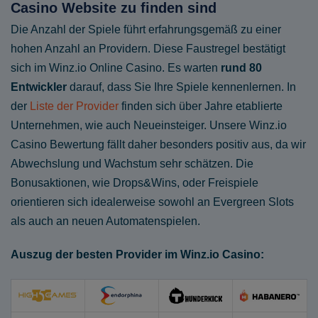
Casino Website zu finden sind
Die Anzahl der Spiele führt erfahrungsgemäß zu einer
hohen Anzahl an Providern. Diese Faustregel bestätigt
sich im Winz.io Online Casino. Es warten
rund 80
Entwickler
darauf, dass Sie Ihre Spiele kennenlernen. In
der
Liste der Provider
finden sich über Jahre etablierte
Unternehmen, wie auch Neueinsteiger. Unsere Winz.io
Casino Bewertung fällt daher besonders positiv aus, da wir
Abwechslung und Wachstum sehr schätzen. Die
Bonusaktionen, wie Drops&Wins, oder Freispiele
orientieren sich idealerweise sowohl an Evergreen Slots
als auch an neuen Automatenspielen.
Auszug der besten Provider im Winz.io Casino: