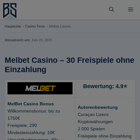
Search
Hauptseite
›
Casino Tests
›
Melbet Casino
Aktualisiert am:
Juni 20, 2023
Melbet Casino – 30 Freispiele ohne
Einzahlung
Bewertung: 4.9⭐
MelBet Casino Bonus
Autorenbewertung
Willkommensbonus: bis zu
Curaçao Lizenz
1750€
Kryptowährungen
Freispiele: 290
2.000 Spielen
Mindesteinzahlung: 10€
Freispiele ohne Einzahlung
Umsatzbedingungen: 40x