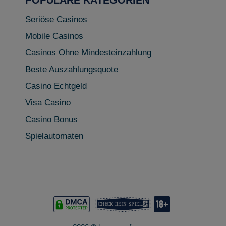
Seriöse Casinos
Mobile Casinos
Casinos Ohne Mindesteinzahlung
Beste Auszahlungsquote
Casino Echtgeld
Visa Casino
Casino Bonus
Spielautomaten