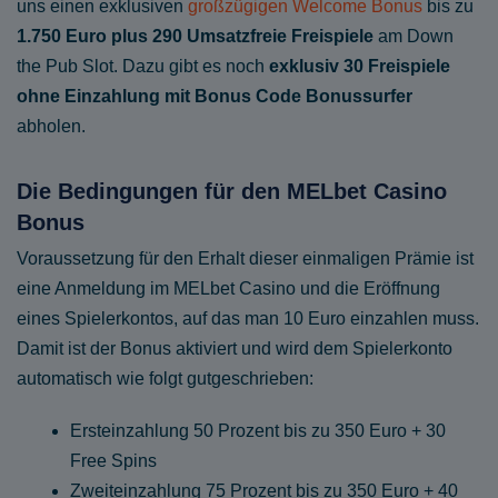
uns einen exklusiven
großzügigen Welcome Bonus
bis zu
1.750 Euro plus 290 Umsatzfreie Freispiele
am Down
the Pub Slot. Dazu gibt es noch
exklusiv 30 Freispiele
ohne Einzahlung mit Bonus Code Bonussurfer
abholen.
Die Bedingungen für den MELbet Casino
Bonus
Voraussetzung für den Erhalt dieser einmaligen Prämie ist
eine Anmeldung im MELbet Casino und die Eröffnung
eines Spielerkontos, auf das man 10 Euro einzahlen muss.
Damit ist der Bonus aktiviert und wird dem Spielerkonto
automatisch wie folgt gutgeschrieben:
Ersteinzahlung 50 Prozent bis zu 350 Euro + 30
Free Spins
Zweiteinzahlung 75 Prozent bis zu 350 Euro + 40