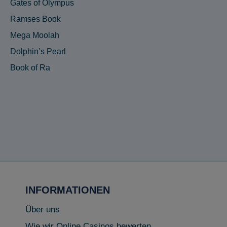
Gates of Olympus
Ramses Book
Mega Moolah
Dolphin’s Pearl
Book of Ra
INFORMATIONEN
Über uns
Wie wir Online Casinos bewerten