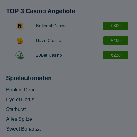
TOP 3 Casino Angebote
National Casino
€300
Bizzo Casino
€400
20Bet Casino
€220
Spielautomaten
Book of Dead
Eye of Horus
Starburst
Alles Spitze
Sweet Bonanza