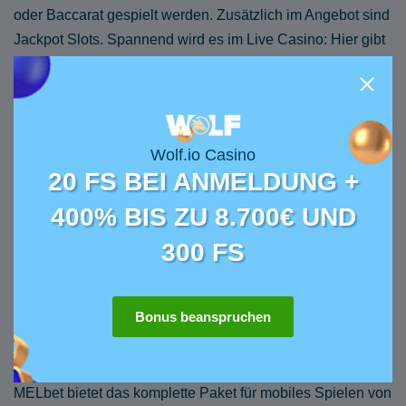
oder Baccarat gespielt werden. Zusätzlich im Angebot sind
Jackpot Slots. Spannend wird es im Live Casino: Hier gibt
es zahlreiche Varianten von Poker, Roulette, Gameshows,
Live Slots sowie von BlackJack und Baccarat.
Banking
Wolf.io Casino
An Zahlungsmethoden werden im MELbet Casino 25
20 FS BEI ANMELDUNG +
verschiedene Kryptowährungen akzeptiert, aber auch die
400% BIS ZU 8.700€ UND
gängigsten Zahlungsoptionen wie Kreditkarten,
WebMoney, ecoPayz, Astro PayCard, Bank- und
300 FS
Sofortüberweisung sowie verschiedene E-Wallets.
Auszahlungen werden sofort bearbeitet und dauern einen
Tag bis zwei Tage.
Bonus beanspruchen
Mobiles Spielen
MELbet bietet das komplette Paket für mobiles Spielen von