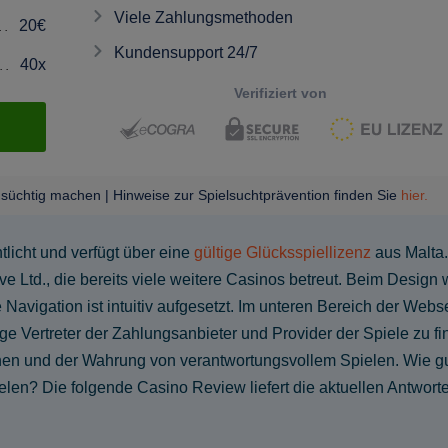
Viele Zahlungsmethoden
20€
Kundensupport 24/7
40x
Verifiziert von
 süchtig machen | Hinweise zur Spielsuchtprävention finden Sie
hier.
licht und verfügt über eine
gültige Glücksspiellizenz
aus Malta.
ve Ltd., die bereits viele weitere Casinos betreut. Beim Design 
e Navigation ist intuitiv aufgesetzt. Im unteren Bereich der Webs
ige Vertreter der Zahlungsanbieter und Provider der Spiele zu fi
onen und der Wahrung von verantwortungsvollem Spielen. Wie gut
len? Die folgende Casino Review liefert die aktuellen Antwort