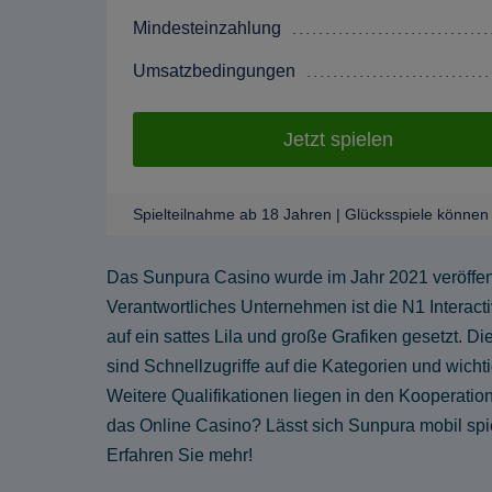
Mindesteinzahlung
Umsatzbedingungen
Jetzt spielen
Spielteilnahme ab 18 Jahren | Glücksspiele können
Das Sunpura Casino wurde im Jahr 2021 veröffent
Verantwortliches Unternehmen ist die N1 Interacti
auf ein sattes Lila und große Grafiken gesetzt. Di
sind Schnellzugriffe auf die Kategorien und wicht
Weitere Qualifikationen liegen in den Kooperati
das Online Casino? Lässt sich Sunpura mobil spie
Erfahren Sie mehr!