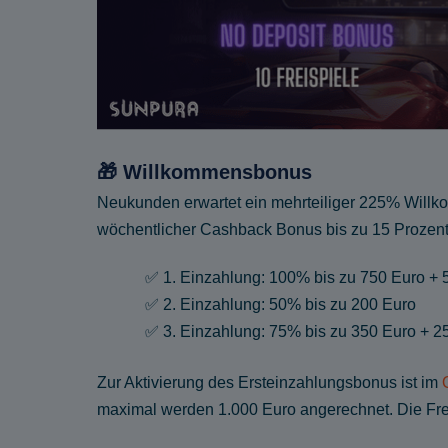
🎁 Willkommensbonus
Neukunden erwartet ein mehrteiliger 225% Willk
wöchentlicher Cashback Bonus bis zu 15 Prozent
✅ 1. Einzahlung: 100% bis zu 750 Euro + 
✅ 2. Einzahlung: 50% bis zu 200 Euro
✅ 3. Einzahlung: 75% bis zu 350 Euro + 2
Zur Aktivierung des Ersteinzahlungsbonus ist im
maximal werden 1.000 Euro angerechnet. Die Frei