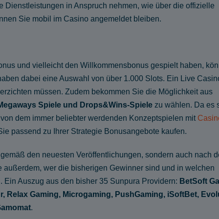
e Dienstleistungen in Anspruch nehmen, wie über die offizielle
nen Sie mobil im Casino angemeldet bleiben.
us und vielleicht den Willkommensbonus gespielt haben, kö
aben dabei eine Auswahl von über 1.000 Slots. Ein Live Casino
r verzichten müssen. Zudem bekommen Sie die Möglichkeit aus
, Megaways Spiele und Drops&Wins-Spiele
zu wählen. Da es 
e von dem immer beliebter werdenden Konzeptspielen mit
Casin
 Sie passend zu Ihrer Strategie Bonusangebote kaufen.
nur gemäß den neuesten Veröffentlichungen, sondern auch nach 
ie außerdem, wer die bisherigen Gewinner sind und in welchen
. Ein Auszug aus den bisher 35 Sunpura Providern:
BetSoft G
ur, Relax Gaming, Microgaming, PushGaming, iSoftBet, Evol
 Gamomat
.