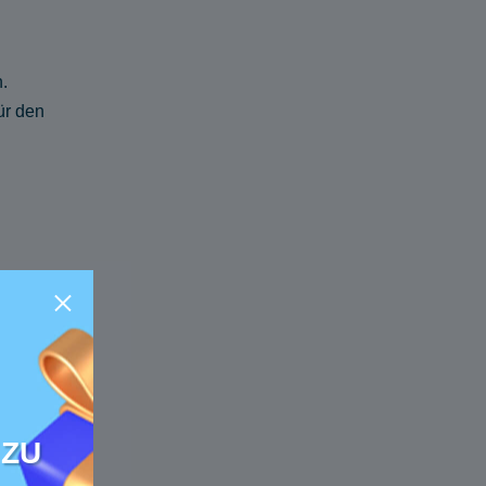
.
ür den
mit
n
 ZU
: