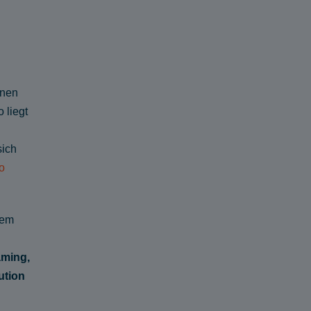
nnen
 liegt
sich
o
dem
aming,
ution