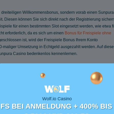
n dreiteiligen Willkommensbonus, sondern vorab einen Sunpura
t. Diesen können Sie sich direkt nach der Registrierung sichern
piele für einen bestimmten Slot eingesetzt werden, wie etwa f
ht erforderlich, da es sich um einen
Bonus für Freispiele ohne
eschlossen ist, wird der Freispiele Bonus Ihrem Konto
0-maliger Umsetzung in Echtgeld ausgezahlt werden. Auf diese
unpura Casino bedenkenlos kennenlernen.
unpura Casino
ge nicht alles, was Neukunden erwartet. Mit einer gültigen
ortungsvollen Spielen sind noch nicht alle Klarheiten
ch so gutes Casino kommt ohne Nachteile aus und kann allein 
Wolf.io Casino
inos definiert sich nach einer Vielzahl an Kriterien, die noch de
 FS BEI ANMELDUNG + 400% BIS
ht werden müssen. Hier sind die wichtigsten Vor- und Nachteile