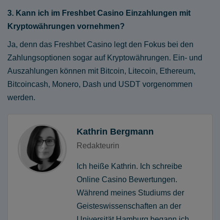
3. Kann ich im Freshbet Casino Einzahlungen mit
Kryptowährungen vornehmen?
Ja, denn das Freshbet Casino legt den Fokus bei den
Zahlungsoptionen sogar auf Kryptowährungen. Ein- und
Auszahlungen können mit Bitcoin, Litecoin, Ethereum,
Bitcoincash, Monero, Dash und USDT vorgenommen
werden.
Kathrin Bergmann
Redakteurin
Ich heiße Kathrin. Ich schreibe
Online Casino Bewertungen.
Während meines Studiums der
Geisteswissenschaften an der
Universität Hamburg begann ich