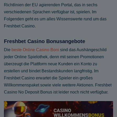
Richtlinien der EU agierenden Portal, das in sechs
verschiedenen Sprachen verfügbar ist, spielen. Im
Folgenden geht es um alles Wissenswerte rund um das
Freshbet Casino.
Freshbet Casino Bonusangebote
Die
beste Online Casino Boni
sind das Aushängeschild
jeder Online Spielothek, denn mit seinen Promotionen
überzeugt die Plattform neue Kunden ein Konto zu
erstellen und bindet Bestandskunden langfristig. Im
Freshbet Casino erwartet die Spieler ein großes
Willkommenspaket sowie viele weitere Aktionen. Freshbet
Casino No Deposit Bonus ist leider noch nicht verfügbar.