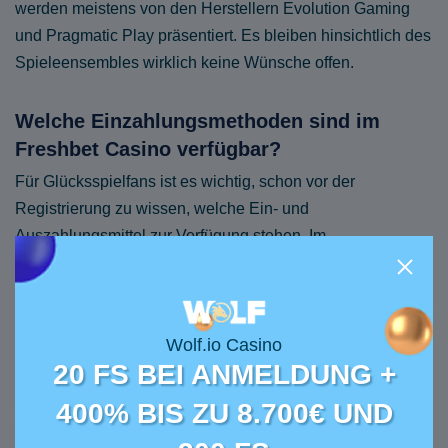
werden meistens von den Herstellern Evolution Gaming
und Pragmatic Play präsentiert. Es bleiben hinsichtlich des
Spieleensembles wirklich keine Wünsche offen.
Welche Einzahlungsmethoden sind im
Freshbet Casino verfügbar?
Für Glücksspielfans ist es wichtig, schon vor der
Registrierung zu wissen, welche Ein- und
Auszahlungsmittel zur Verfügung stehen. Im
Portalprogramm stehen fünf verschiedene Währungen zur
Verfügung: US-Dollar, Euro, Australische Dollar,
Kanadische Dollar und Rubel. Die
beliebtesten
Wolf.io Casino
Zahlungsmittel
, wie zum Beispiel Instant-Banking-Dienste
20 FS BEI ANMELDUNG +
oder EWallets, können von Land zu Land variieren. Neben
den gängigen Optionen wie Kreditkarten (Visa und
400% BIS ZU 8.700€ UND
Mastercard) und der Bank- oder Sofortüberweisung steht