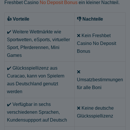
Freshbet Casino
No Deposit Bonus
ein kleiner Nachteil.
👍 Vorteile
👎 Nachteile
✔️ Weitere Wettmärkte wie
❌ Kein Freshbet
Sportwetten, eSports, virtueller
Casino No Deposit
Sport, Pferderennen, Mini
Bonus
Games
✔️ Glücksspiellizenz aus
❌
Curacao, kann von Spielern
Umsatzbestimmungen
aus Deutschland genutzt
für alle Boni
werden
✔️ Verfügbar in sechs
❌ Keine deutsche
verschiedenen Sprachen,
Glücksspiellizenz
Kundensuppport auf Deutsch