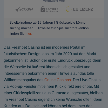
Verifiziert von
Spielteilnahme ab 18 Jahren | Glücksspiele können
süchtig machen | Hinweise zur Spielsuchtprävention
finden Sie
hier.
Das Freshbet Casino ist ein modernes Portal im
futuristischem Design, das im Jahr 2020 auf den Markt
gekommen ist. Schon der erste Eindruck überzeugt, denn
die Webseite ist äußerst übersichtlich gestaltet und
Interessenten bekommen einen Hinweis auf das tolle
Willkommenspaket des
Online Casinos
. Der Live-Chat ist
via Pop-up-Fenster mit einem Klick direkt erreichbar. Mit
einer Glücksspiellizenz aus Curacao ausgestattet, bleiben
im Freshbet Casino eigentlich keine Wünsche offen, denn
Kunden aus Deutschland können bei dem unter den