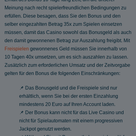
Meinung nach recht spielerfreundlichen Bedingungen zu
erfüllen. Diese besagen, dass Sie den Bonus und den
selber eingezahlten Betrag 35x zum Spielen einsetzen
müssen, damit das Casino sowohl das Bonusgeld als auch
den damit gewonnenen Betrag zur Auszahlung freigibt. Mit
Freispielen
gewonnenes Geld müssen Sie innerhalb von
10 Tagen 40x umsetzen, um es sich auszahlen zu lassen.
Zusätzlich zum erforderlichen Umsatz und der Zeitvorgabe
gelten für den Bonus die folgenden Einschränkungen:
📌 Das Bonusgeld und die Freispiele sind nur
erhältlich, wenn Sie bei der ersten Einzahlung
mindestens 20 Euro auf Ihren Account laden.
📌 Der Bonus kann nicht für das Live Casino und
nicht für Spielautomaten mit einem progressiven
Jackpot genutzt werden.