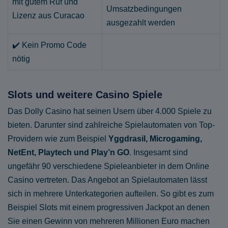
mit gutem Ruf und
Umsatzbedingungen
Lizenz aus Curacao
ausgezahlt werden
✔️ Kein Promo Code
nötig
Slots und weitere Casino Spiele
Das Dolly Casino hat seinen Usern über 4.000 Spiele zu
bieten. Darunter sind zahlreiche Spielautomaten von Top-
Providern wie zum Beispiel
Yggdrasil, Microgaming,
NetEnt, Playtech und Play’n GO
. Insgesamt sind
ungefähr 90 verschiedene Spieleanbieter in dem Online
Casino vertreten. Das Angebot an Spielautomaten lässt
sich in mehrere Unterkategorien aufteilen. So gibt es zum
Beispiel Slots mit einem progressiven Jackpot an denen
Sie einen Gewinn von mehreren Millionen Euro machen