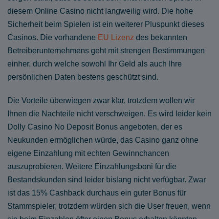
diesem Online Casino nicht langweilig wird. Die hohe
Sicherheit beim Spielen ist ein weiterer Pluspunkt dieses
Casinos. Die vorhandene
EU Lizenz
des bekannten
Betreiberunternehmens geht mit strengen Bestimmungen
einher, durch welche sowohl Ihr Geld als auch Ihre
persönlichen Daten bestens geschützt sind.
Die Vorteile überwiegen zwar klar, trotzdem wollen wir
Ihnen die Nachteile nicht verschweigen. Es wird leider kein
Dolly Casino No Deposit Bonus angeboten, der es
Neukunden ermöglichen würde, das Casino ganz ohne
eigene Einzahlung mit echten Gewinnchancen
auszuprobieren. Weitere Einzahlungsboni für die
Bestandskunden sind leider bislang nicht verfügbar. Zwar
ist das 15% Cashback durchaus ein guter Bonus für
Stammspieler, trotzdem würden sich die User freuen, wenn