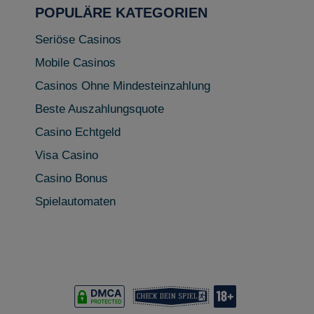
POPULÄRE KATEGORIEN
Seriöse Casinos
Mobile Casinos
Casinos Ohne Mindesteinzahlung
Beste Auszahlungsquote
Casino Echtgeld
Visa Casino
Casino Bonus
Spielautomaten