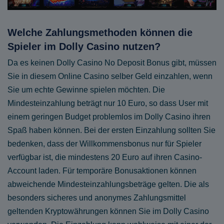
Welche Zahlungsmethoden können die
Spieler im Dolly Casino nutzen?
Da es keinen Dolly Casino No Deposit Bonus gibt, müssen
Sie in diesem Online Casino selber Geld einzahlen, wenn
Sie um echte Gewinne spielen möchten. Die
Mindesteinzahlung beträgt nur 10 Euro, so dass User mit
einem geringen Budget problemlos im Dolly Casino ihren
Spaß haben können. Bei der ersten Einzahlung sollten Sie
bedenken, dass der Willkommensbonus nur für Spieler
verfügbar ist, die mindestens 20 Euro auf ihren Casino-
Account laden. Für temporäre Bonusaktionen können
abweichende Mindesteinzahlungsbeträge gelten. Die als
besonders sicheres und anonymes Zahlungsmittel
geltenden Kryptowährungen können Sie im Dolly Casino