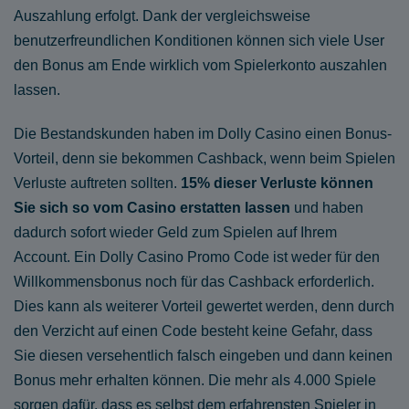
Auszahlung erfolgt. Dank der vergleichsweise
benutzerfreundlichen Konditionen können sich viele User
den Bonus am Ende wirklich vom Spielerkonto auszahlen
lassen.
Die Bestandskunden haben im Dolly Casino einen Bonus-
Vorteil, denn sie bekommen Cashback, wenn beim Spielen
Verluste auftreten sollten.
15% dieser Verluste können
Sie sich so vom Casino erstatten lassen
und haben
dadurch sofort wieder Geld zum Spielen auf Ihrem
Account. Ein Dolly Casino Promo Code ist weder für den
Willkommensbonus noch für das Cashback erforderlich.
Dies kann als weiterer Vorteil gewertet werden, denn durch
den Verzicht auf einen Code besteht keine Gefahr, dass
Sie diesen versehentlich falsch eingeben und dann keinen
Bonus mehr erhalten können. Die mehr als 4.000 Spiele
sorgen dafür, dass es selbst dem erfahrensten Spieler in