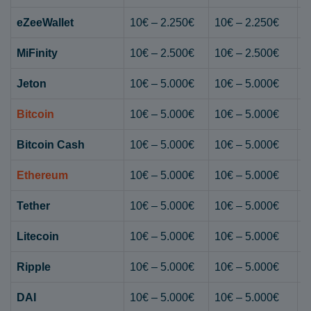
eZeeWallet
10€ – 2.250€
10€ – 2.250€
S
MiFinity
10€ – 2.500€
10€ – 2.500€
S
Jeton
10€ – 5.000€
10€ – 5.000€
S
Bitcoin
10€ – 5.000€
10€ – 5.000€
S
Bitcoin Cash
10€ – 5.000€
10€ – 5.000€
S
Ethereum
10€ – 5.000€
10€ – 5.000€
S
Tether
10€ – 5.000€
10€ – 5.000€
S
Litecoin
10€ – 5.000€
10€ – 5.000€
S
Ripple
10€ – 5.000€
10€ – 5.000€
S
DAI
10€ – 5.000€
10€ – 5.000€
S