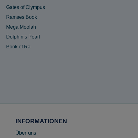
Gates of Olympus
Ramses Book
Mega Moolah
Dolphin’s Pearl
Book of Ra
INFORMATIONEN
Über uns