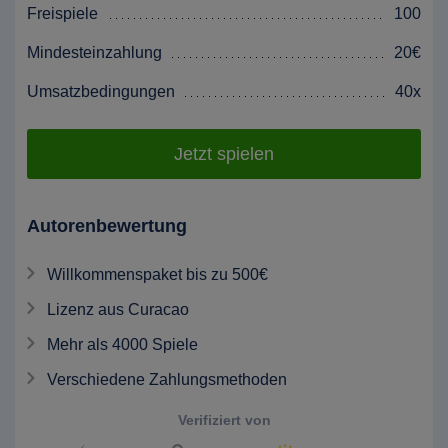
Freispiele
100
Mindesteinzahlung
20€
Umsatzbedingungen
40x
Jetzt spielen
Autorenbewertung
Willkommenspaket bis zu 500€
Lizenz aus Curacao
Mehr als 4000 Spiele
Verschiedene Zahlungsmethoden
Verifiziert von