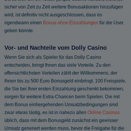
sicher von Zeit zu Zeit weitere Bonusaktionen hinzufügen
wird, ist definitiv nicht ausgeschlossen, dass es
irgendwann einen
Bonus ohne Einzahlungen
für die User
geben könnte.
Vor- und Nachteile vom Dolly Casino
Wenn Sie sich als Spieler für das Dolly Casino
entscheiden, bringt Ihnen das viele Vorteile. Zu den
offensichtlichsten Vorteilen zählt der Willkommens, der
Ihnen bis zu 500 Euro Bonusgeld einbringt. 100 Freispiele,
die Sie bei Ihrer ersten Einzahlung geschenkt bekommen,
sorgen für weitere Extra-Chancen beim Spielen. Die mit
dem Bonus einhergehenden Umsatzbedingungen sind
zwar etwas lästig, es ist in nahezu allen
Online Casinos
üblich, dass mit dem Bonusgeld zunächst ein gewisser
Umsatz generiert werden muss, bevor die Freigabe für die