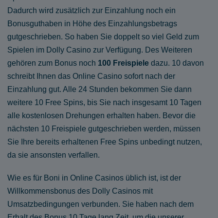
Dadurch wird zusätzlich zur Einzahlung noch ein
Bonusguthaben in Höhe des Einzahlungsbetrags
gutgeschrieben. So haben Sie doppelt so viel Geld zum
Spielen im Dolly Casino zur Verfügung. Des Weiteren
gehören zum Bonus noch
100 Freispiele
dazu. 10 davon
schreibt Ihnen das Online Casino sofort nach der
Einzahlung gut. Alle 24 Stunden bekommen Sie dann
weitere 10 Free Spins, bis Sie nach insgesamt 10 Tagen
alle kostenlosen Drehungen erhalten haben. Bevor die
nächsten 10 Freispiele gutgeschrieben werden, müssen
Sie Ihre bereits erhaltenen Free Spins unbedingt nutzen,
da sie ansonsten verfallen.
Wie es für Boni in Online Casinos üblich ist, ist der
Willkommensbonus des Dolly Casinos mit
Umsatzbedingungen verbunden. Sie haben nach dem
Erhalt des Bonus 10 Tage lang Zeit, um die unserer