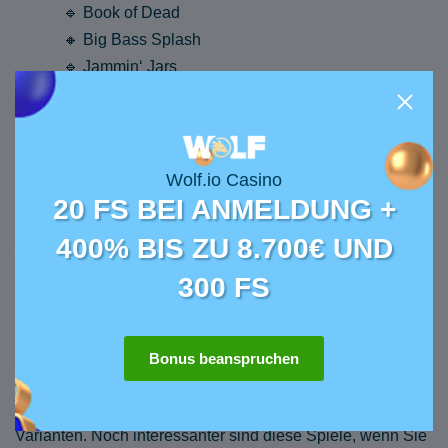
🔹 Book of Dead
🔸 Big Bass Splash
🔹 Jammin‘ Jars
🔸 Gonzo’s Quest
🔹 Thunder Struck
Einen Dolly Casino No Deposit Bonus gibt es zwar leider
Wolf.io Casino
nicht, trotzdem dürfte das Spielen um
Echtgeld Gewinne
20 FS BEI ANMELDUNG +
für jeden User erschwinglich sein. Die Mindesteinsätze
400% BIS ZU 8.700€ UND
betragen sowohl an den Slots als auch bei den meisten
anderen Spielen des Casinos lediglich wenige Cent.
300 FS
Eine große Vielfalt ist nicht nur bei den Automatenspielen,
sondern auch in der Kategorie der Tischspiele vorhanden.
Bonus beanspruchen
Dort finden Sie
Blackjack, Roulette, Baccara und viele
weitere Casino-Klassiker
in vielen abwechslungsreichen
Varianten. Noch interessanter sind diese Spiele, wenn Sie