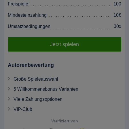
Freispiele
100
Mindesteinzahlung
10€
Umsatzbedingungen
30x
Jetzt spielen
Autorenbewertung
Große Spieleauswahl
5 Willkommensbonus Varianten
Viele Zahlungsoptionen
VIP-Club
Verifiziert von