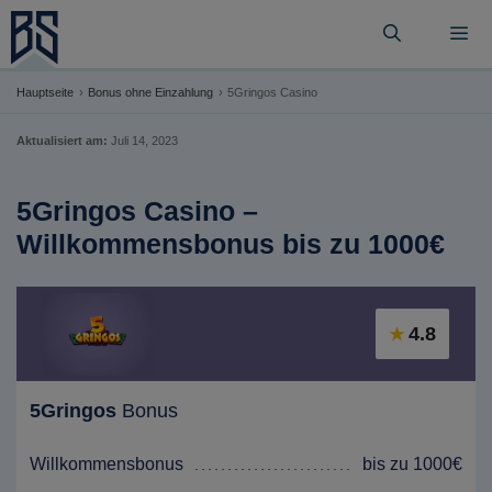
Search
Hauptseite
›
Bonus ohne Einzahlung
›
5Gringos Casino
Aktualisiert am:
Juli 14, 2023
5Gringos Casino –
Willkommensbonus bis zu 1000€
4.8
★
5Gringos
Bonus
Willkommensbonus
bis zu 1000€