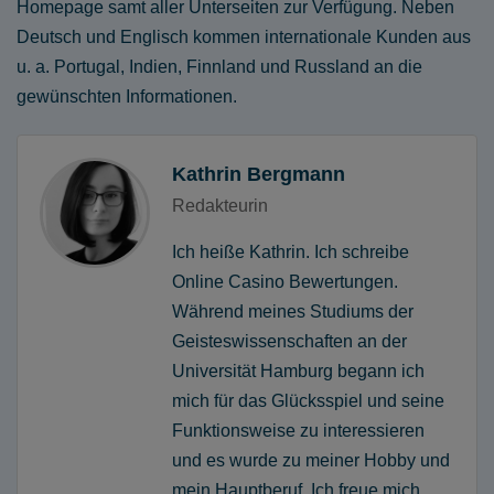
Homepage samt aller Unterseiten zur Verfügung. Neben
Deutsch und Englisch kommen internationale Kunden aus
u. a. Portugal, Indien, Finnland und Russland an die
gewünschten Informationen.
Kathrin Bergmann
Redakteurin
Ich heiße Kathrin. Ich schreibe
Online Casino Bewertungen.
Während meines Studiums der
Geisteswissenschaften an der
Universität Hamburg begann ich
mich für das Glücksspiel und seine
Funktionsweise zu interessieren
und es wurde zu meiner Hobby und
mein Hauptberuf. Ich freue mich