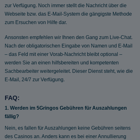
zur Verfügung. Noch immer stellt die Nachricht über die
Webseite bzw. das E-Mail-System die gängigste Methode
zum Ersuchen von Hilfe dar.
Ansonsten empfehlen wir Ihnen den Gang zum Live-Chat.
Nach der obligatorischen Eingabe von Namen und E-Mail
– das Feld mit einer Vorab-Nachricht bleibt optional –
werden Sie an einen hilfsbereiten und kompetenten
Sachbearbeiter weitergeleitet. Dieser Dienst steht, wie die
E-Mail, 24/7 zur Verfügung.
FAQ:
1. Werden im 5Gringos Gebühren für Auszahlungen
fällig?
Nein, es fallen für Auszahlungen keine Gebühren seitens
des Casinos an. Anders kann es bei einer Annullierung