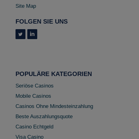
Site Map
FOLGEN SIE UNS
POPULÄRE KATEGORIEN
Seriöse Casinos
Mobile Casinos
Casinos Ohne Mindesteinzahlung
Beste Auszahlungsquote
Casino Echtgeld
Visa Casino