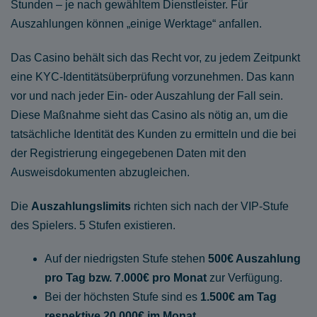
Stunden – je nach gewähltem Dienstleister. Für
Auszahlungen können „einige Werktage“ anfallen.
Das Casino behält sich das Recht vor, zu jedem Zeitpunkt
eine KYC-Identitätsüberprüfung vorzunehmen. Das kann
vor und nach jeder Ein- oder Auszahlung der Fall sein.
Diese Maßnahme sieht das Casino als nötig an, um die
tatsächliche Identität des Kunden zu ermitteln und die bei
der Registrierung eingegebenen Daten mit den
Ausweisdokumenten abzugleichen.
Die
Auszahlungslimits
richten sich nach der VIP-Stufe
des Spielers. 5 Stufen existieren.
Auf der niedrigsten Stufe stehen
500€ Auszahlung
pro Tag bzw. 7.000€ pro Monat
zur Verfügung.
Bei der höchsten Stufe sind es
1.500€ am Tag
respektive 20.000€ im Monat
.