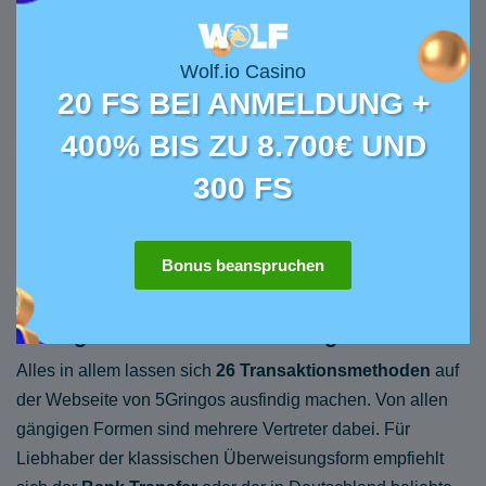
gesuchten Spiels zu kennen. Eine Funktion zur
automatischen Ausfüllung der Eingabe fehlt leider. In
unserem Test gestaltete sich die Funktion nicht nur aus
Wolf.io Casino
diesem Grund als schwierig. Selbst bei einer vollständigen
20 FS BEI ANMELDUNG +
Eingabe des korrekten Titels wurde das Spiel nicht
400% BIS ZU 8.700€ UND
angezeigt. Ob es sich um ein grundsätzlich fehlendes
300 FS
Feature auf der Webseite handelt oder nur ein temporär
auftretender Fehler war, konnten wir nicht abschließend
klären.
Bonus beanspruchen
Welche Einzahlungsmethoden sind im
5Gringos Online Casino verfügbar?
Alles in allem lassen sich
26 Transaktionsmethoden
auf
der Webseite von 5Gringos ausfindig machen. Von allen
gängigen Formen sind mehrere Vertreter dabei. Für
Liebhaber der klassischen Überweisungsform empfiehlt